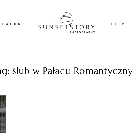
REATOR
FILM
ag: ślub w Pałacu Romantyczn