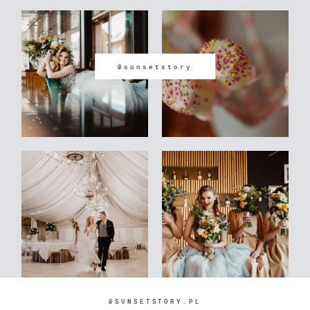
@sunsetstory
@SUNSETSTORY.PL