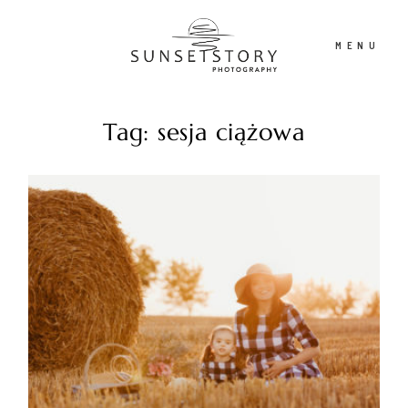
MENU
Tag: sesja ciążowa
PORTFOLIO
OFERTA
CONTENT CREATOR
FILM
O NAS