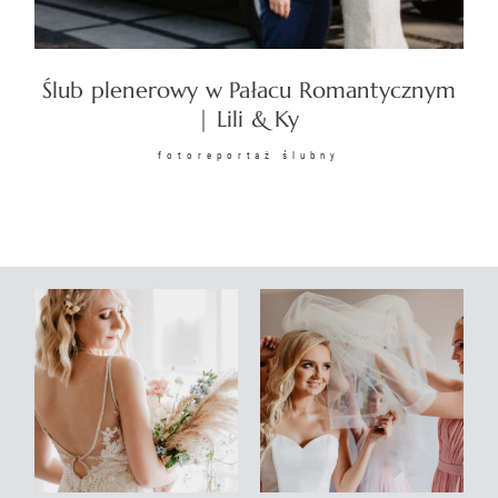
KONTAKT
Ślub plenerowy w Pałacu Romantycznym
| Lili & Ky
fotoreportaż ślubny
©2026 COPYRIGHT
SUNSETSTORY.PL