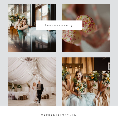
@sunsetstory
@SUNSETSTORY.PL