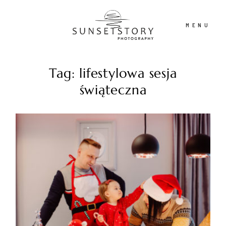
MENU
Tag: lifestylowa sesja
PORTFOLIO
świąteczna
OFERTA
CONTENT CREATOR
FILM
O NAS