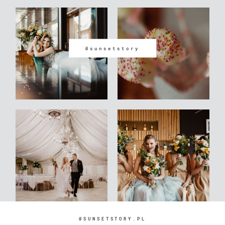
@sunsetstory
@SUNSETSTORY.PL