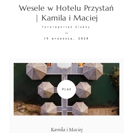
Wesele w Hotelu Przystań
KONTAKT
| Kamila i Maciej
fotoreportaż ślubny
19 września, 2020
©2026 COPYRIGHT
SUNSETSTORY.PL
Kamila i Maciej