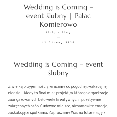
Wedding is Coming –
KONTAKT
event ślubny | Pałac
Komierowo
śluby - blog
12 lipca, 2020
©2026 COPYRIGHT
Wedding is Coming – event
SUNSETSTORY.PL
ślubny
Z wielką przyjemnością wracamy do pogodnej, wakacyjnej
niedzieli, kiedy to finał miał projekt, w którego organizację
zaangażowanych było wiele kreatywnych i pozytywnie
zakręconych osób. Cudowne miejsce, niesamowite emocje,
zaskakujące spotkania. Zapraszamy Was na fotorelację z