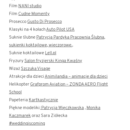
Film
NANI studio
Film
Cudne Momenty
Prosecco
Gusto Di Prosecco
Klasyki na 4 kołach
Auto Pilot USA
Suknie ślubne
Patrycja Pardyka Pracownia Ślubna,
sukienki koktajlowe, wieczorowe.
.
Suknie koktailowe
Lell.pl
Fryzury
Salon fryzjerski Kinga Kwaśny
Wizaż
Szczuka Visage
Atrakcje dla dzieci
Animilandia – animacje dla dzieci
Helikopter
Grafprom Aviation – ZONDA AERO Flight
School
Papeteria
Kartkastycznie
Piękne modeliki:
Patrycja Więczkowska
,
Monika
Kaczmarek
oraz Sara Ziółecka
#weddingiscoming