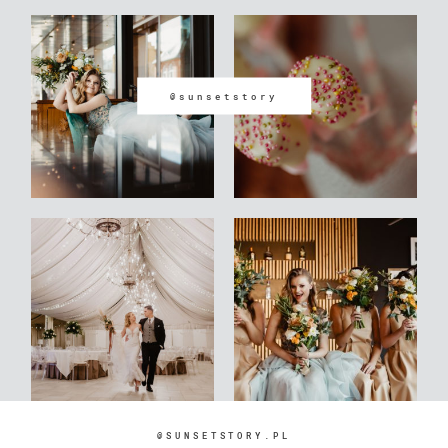
@sunsetstory
@SUNSETSTORY.PL