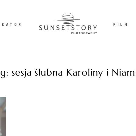
REATOR
FILM
g: sesja ślubna Karoliny i Nia