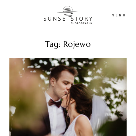
MENU
Tag: Rojewo
PORTFOLIO
OFERTA
CONTENT CREATOR
FILM
O NAS