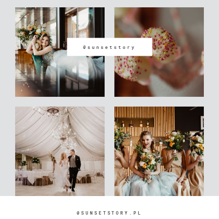
@sunsetstory
@SUNSETSTORY.PL