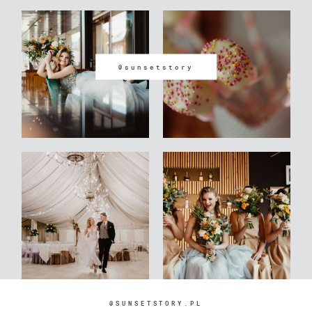
@sunsetstory
@SUNSETSTORY.PL