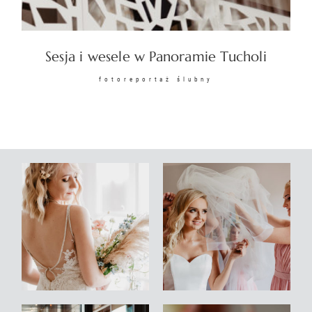
KONTAKT
Sesja i wesele w Panoramie Tucholi
fotoreportaż ślubny
©2026 COPYRIGHT
SUNSETSTORY.PL