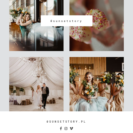
@sunsetstory
@SUNSETSTORY.PL