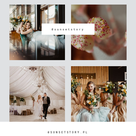
@sunsetstory
@SUNSETSTORY.PL