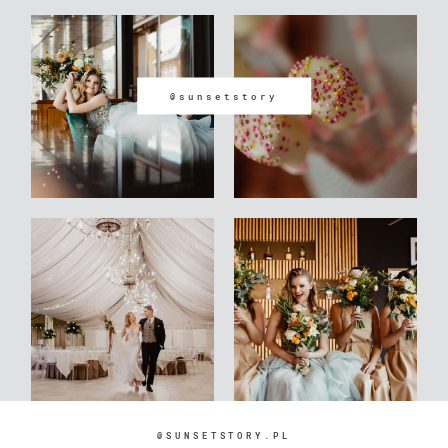
@sunsetstory
@SUNSETSTORY.PL