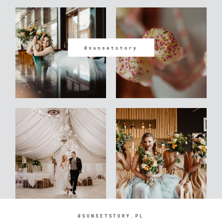
@sunsetstory
@SUNSETSTORY.PL