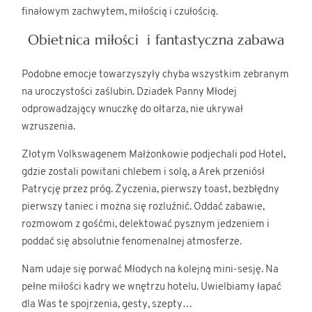
finałowym zachwytem, miłością i czułością.
Obietnica miłości i fantastyczna zabawa
Podobne emocje towarzyszyły chyba wszystkim zebranym
na uroczystości zaślubin. Dziadek Panny Młodej
odprowadzający wnuczkę do ołtarza, nie ukrywał
wzruszenia.
Złotym Volkswagenem Małżonkowie podjechali pod Hotel,
gdzie zostali powitani chlebem i solą, a Arek przeniósł
Patrycję przez próg. Życzenia, pierwszy toast, bezbłędny
pierwszy taniec i można się rozluźnić. Oddać zabawie,
rozmowom z gośćmi, delektować pysznym jedzeniem i
poddać się absolutnie fenomenalnej atmosferze.
Nam udaje się porwać Młodych na kolejną mini-sesję. Na
pełne miłości kadry we wnętrzu hotelu. Uwielbiamy łapać
dla Was te spojrzenia, gesty, szepty…