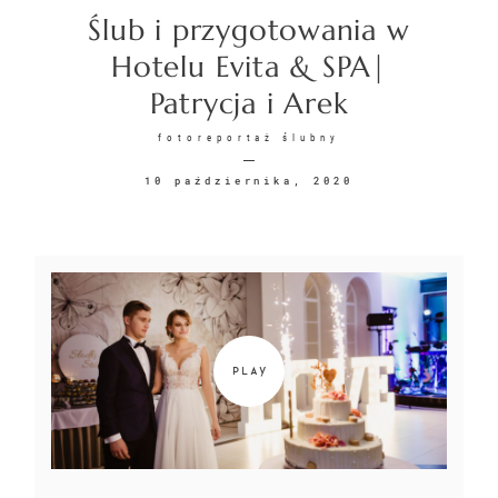
Ślub i przygotowania w
KONTAKT
Hotelu Evita & SPA|
Patrycja i Arek
fotoreportaż ślubny
10 października, 2020
©2026 COPYRIGHT
SUNSETSTORY.PL