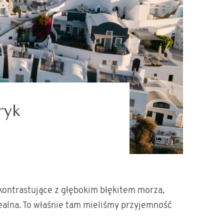
ryk
6
i kontrastujące z głębokim błękitem morza,
erealna. To właśnie tam mieliśmy przyjemność