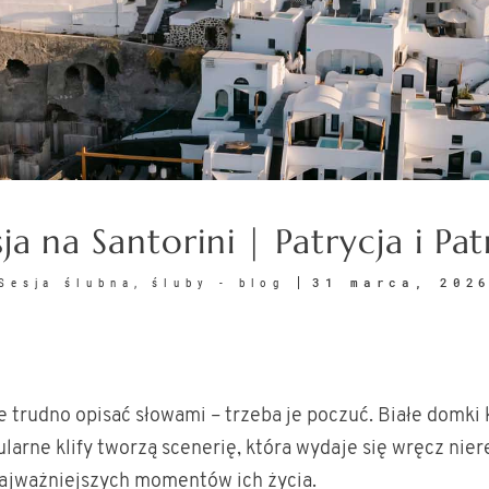
sja na Santorini | Patrycja i Pat
31 marca, 202
Sesja ślubna
śluby - blog
óre trudno opisać słowami – trzeba je poczuć. Białe domk
kularne klify tworzą scenerię, która wydaje się wręcz ni
najważniejszych momentów ich życia.