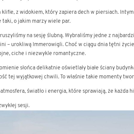
 klifie, z widokiem, który zapiera dech w piersiach. Intym
 taki, o jakim marzy wiele par.
ruszyliśmy na sesję ślubną. Wybraliśmy jedne z najbardz
ni – urokliwą Immerowigli. Choć w ciągu dnia tętni życie
kojne, ciche i niezwykle romantyczne.
omienie słońca delikatnie oświetlały białe ściany budynk
ość tej wyjątkowej chwili. To właśnie takie momenty two
e atmosfera, światło i energia, które sprawiają, że każda 
wykłej sesji.