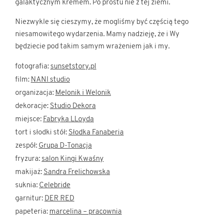
galaktycznym kremem. Po prostu nie z tej ziemi.
Niezwykle się cieszymy, że mogliśmy być częścią tego
niesamowitego wydarzenia. Mamy nadzieję, że i Wy
będziecie pod takim samym wrażeniem jak i my.
fotografia:
sunsetstory.pl
film:
NANI studio
organizacja:
Melonik i Welonik
dekoracje:
Studio Dekora
miejsce:
Fabryka LLoyda
tort i słodki stół:
Słodka Fanaberia
zespół:
Grupa D-Tonacja
fryzura:
salon Kingi Kwaśny
makijaż:
Sandra Frelichowska
suknia:
Celebride
garnitur:
DER RED
papeteria:
marcelina – pracownia