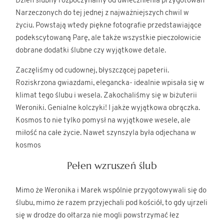
Dzień ślubny rozpoczynamy od uwiecznienia przygotowań
Narzeczonych do tej jednej z najważniejszych chwil w
życiu. Powstają wtedy piękne fotografie przedstawiające
podekscytowaną Parę, ale także wszystkie pieczołowicie
dobrane dodatki ślubne czy wyjątkowe detale.
Zaczęliśmy od cudownej, błyszczącej papeterii.
Roziskrzona gwiazdami, elegancka- idealnie wpisała się w
klimat tego ślubu i wesela. Zakochaliśmy się w biżuterii
Weroniki. Genialne kolczyki! I jakże wyjątkowa obrączka.
Kosmos to nie tylko pomysł na wyjątkowe wesele, ale
miłość na całe życie. Nawet szynszyla była odjechana w
kosmos
Pełen wzruszeń ślub
Mimo że Weronika i Marek wspólnie przygotowywali się do
ślubu, mimo że razem przyjechali pod kościół, to gdy ujrzeli
się w drodze do ołtarza nie mogli powstrzymać łez