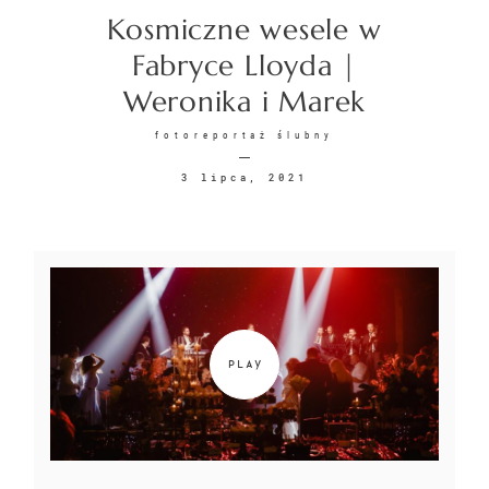
Kosmiczne wesele w
KONTAKT
Fabryce Lloyda |
Weronika i Marek
fotoreportaż ślubny
3 lipca, 2021
©2026 COPYRIGHT
SUNSETSTORY.PL